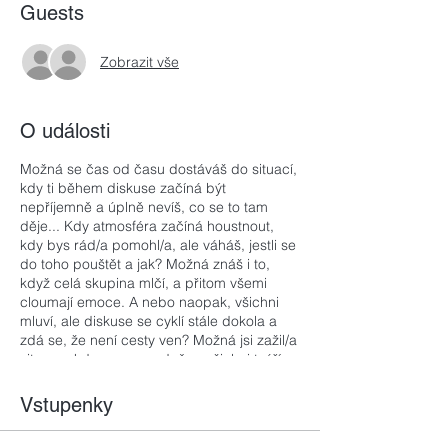
Guests
Zobrazit vše
O události
Možná se čas od času dostáváš do situací,
kdy ti během diskuse začíná být
nepříjemně a úplně nevíš, co se to tam
děje... Kdy atmosféra začíná houstnout,
kdy bys rád/a pomohl/a, ale váháš, jestli se
do toho pouštět a jak? Možná znáš i to,
když celá skupina mlčí, a přitom všemi
cloumají emoce. A nebo naopak, všichni
mluví, ale diskuse se cyklí stále dokola a
zdá se, že není cesty ven? Možná jsi zažil/a
situace, kdy se v zasedačce všichni tváří,
že se nic neděje a pak se intenzivně věci
řeší v kuchyňce či mimo skupinu?
Vstupenky
Je tvým úkolem vést týmy, usnadňovat