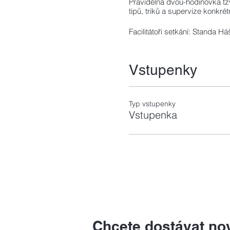
Pravidelná dvou-hodinovka tzv
tipů, triků a supervize konkré
Facilitátoři setkání: Standa H
Vstupenky
Typ vstupenky
Vstupenka
Chcete dostávat no