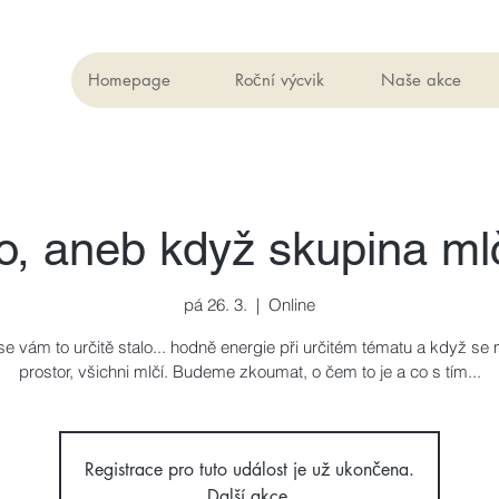
Homepage
Roční výcvik
Naše akce
o, aneb když skupina mlč
pá 26. 3.
  |  
Online
se vám to určitě stalo... hodně energie při určitém tématu a když se
prostor, všichni mlčí. Budeme zkoumat, o čem to je a co s tím...
Registrace pro tuto událost je už ukončena.
Další akce.