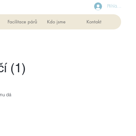
Přihlásit se
Facilitace párů
Kdo jsme
Kontakt
í (1)
 mu dá