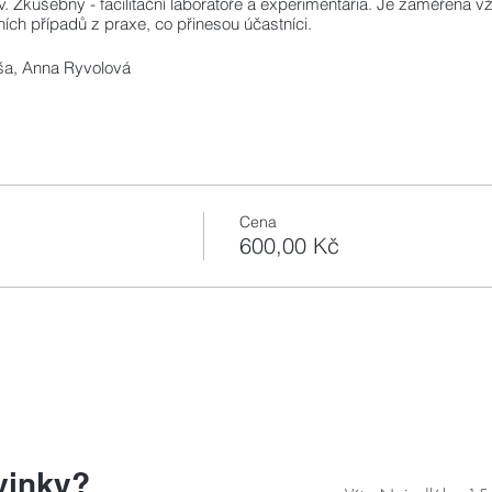
. Zkušebny - facilitační laboratoře a experimentária. Je zaměřena vž
tních případů z praxe, co přinesou účastníci.
áša, Anna Ryvolová
Cena
600,00 Kč
vinky?